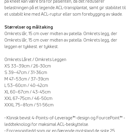
på kneet kan være bra for pasienten, da det reduserer
belastningen på et legende ACL-transplantat, samt gir stabilitet til
et ustabilt kne med ACL-ruptur eller som forebygging av skade.
Størrelser og måltaking
Omkrets lår, 15 cm over midten av patella. Omkrets legg, der
Omkrets lår, 15 cm over midten av patella. Omkrets legg, der
leggen er tykkest. er tykkest.
Omkrets Låret / Omkrets Leggen
XS 33–39cm / 26-30cm
S 39–47cm / 31-36cm
M 47–53cm / 37–39cm
L 53–60cm / 40-42cm
XL 60–67cm / 43-45cm
XXL 67–75cm / 46-50cm
XXXL 75–81cm / 51-56cm
• Klinisk bevist 4-Points-of-Leverage™-design og FourcePoint™ -
leddteknologi for maksimal ACL-beskyttelse.
• Forcepointledd som gir en fjærende motstand de siste 25