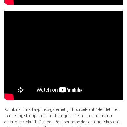
Kombinert med 4-punktsystemet gir FourcePoint™-leddet med
skinner og stropper en mer behagelig støtte som reduserer
anterior skyvkraft på kneet. Redusering av den anterior skyvkraft