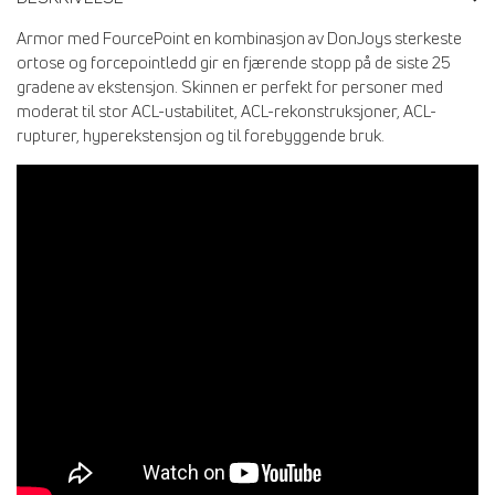
Armor med FourcePoint en kombinasjon av DonJoys sterkeste
ortose og forcepointledd gir en fjærende stopp på de siste 25
gradene av ekstensjon. Skinnen er perfekt for personer med
moderat til stor ACL-ustabilitet, ACL-rekonstruksjoner, ACL-
rupturer, hyperekstensjon og til forebyggende bruk.