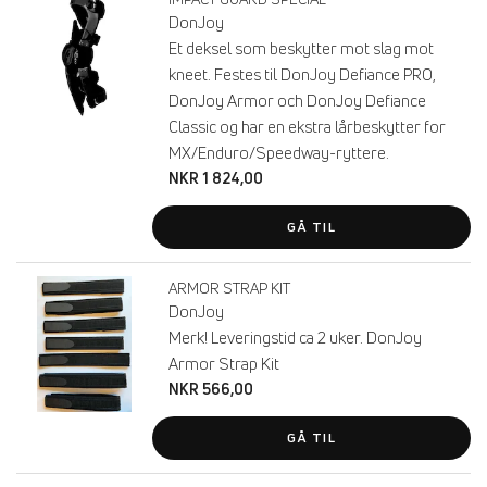
DonJoy
Et deksel som beskytter mot slag mot
kneet. Festes til DonJoy Defiance PRO,
DonJoy Armor och DonJoy Defiance
Classic og har en ekstra lårbeskytter for
MX/Enduro/Speedway-ryttere.
NKR 1 824,00
GÅ TIL
ARMOR STRAP KIT
DonJoy
Merk! Leveringstid ca 2 uker. DonJoy
Armor Strap Kit
NKR 566,00
GÅ TIL