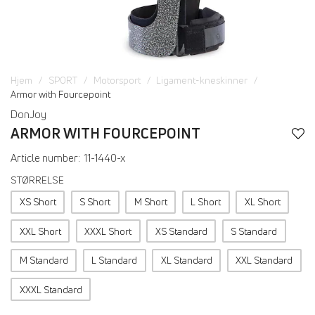
Hjem
SPORT
Motorsport
Ligament-kneskinner
Armor with Fourcepoint
DonJoy
ARMOR WITH FOURCEPOINT
Article number:
11-1440-x
STØRRELSE
XS Short
S Short
M Short
L Short
XL Short
XXL Short
XXXL Short
XS Standard
S Standard
M Standard
L Standard
XL Standard
XXL Standard
XXXL Standard