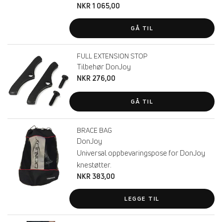
NKR 1 065,00
GÅ TIL
FULL EXTENSION STOP
Tilbehør DonJoy
NKR 276,00
GÅ TIL
BRACE BAG
DonJoy
Universal oppbevaringspose for DonJoy
knestøtter.
NKR 383,00
LEGGE TIL