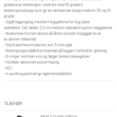
gradene av ekstensjon. Leveres med 10 graders
ekstensjonsstopp som gir en dempende stopp mellom 35 og 10
grader.
• Også tilgjengelig med kort leggskinne for å gi plass
støvletter. Det skiller 2,5 cm mellom standard og kort leggskinne.
• Anatomisk formet skinne på lårets innside muliggjør bruk
av skinner bilateralt.
• Sterk aluminiumsskinne, kun 3 mm tykk.
• Antimigrasjonsbånd proksimalt på leggen forhindrer glidning.
• D-ringer som kan vris og følger benets bevegelser.
• Holdbar sølvtonet pulvermaling.
• ACL.
• 4-punktssystemet gir ligamentstabilitet.
TILBEHØR
IMPACT GUARD SPECIAL