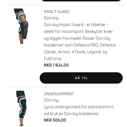
IMPACT GUARD
DonJoy
DonJoy Impact Guard - et tilbehør -
ideelt for motorsport. Beskytter knær
og leggen fra impakt. Passer DonJoy
kneskinner som Defiance PRO, Defiance
Classic, Armor, 4Titude, Legend, og
FullForce.
NKR 1 824,00
GÅ TIL
UNDERGARMENT
DonJoy
Lycra undergarment for extra komfort
vid bruk av DonJoy kneskinner.
NKR 506,00