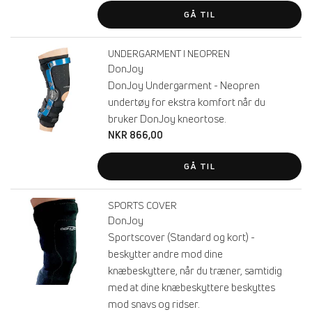
GÅ TIL
UNDERGARMENT I NEOPREN
DonJoy
DonJoy Undergarment - Neopren
undertøy for ekstra komfort når du
bruker DonJoy kneortose.
NKR 866,00
GÅ TIL
SPORTS COVER
DonJoy
Sportscover (Standard og kort) -
beskytter andre mod dine
knæbeskyttere, når du træner, samtidig
med at dine knæbeskyttere beskyttes
mod snavs og ridser.