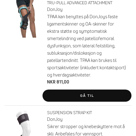
TRU-PULL ADVANCED ATTACHMENT
DonJoy
TPAA kan benyttes på DonJoys faste
ligamentskinner og OA-skinner for
ekstra støtte og symptomatisk
smertelindring ved patellofemoral
dysfunksjon, som lateral feilstilling,
subluksasjon/dislokasjon og
patellartendinitt. TPAA kan brukes til
sportsaktiviteter (inkludert kontaktsport)
og hverdagsaktiviteter.
NKR 811,00
GÅ TIL
SUSPENSION STRAP KIT
DonJoy
Sikrer stropper og knebeskyttere mot å
skli. Anbefales for vannsport.