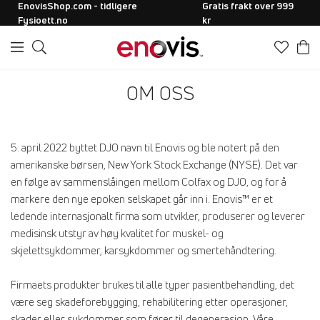
EnovisShop.com - tidligere
Gratis frakt over 999
Fysioett.no
kr
OM OSS
5. april 2022 byttet DJO navn til Enovis og ble notert på den
amerikanske børsen, New York Stock Exchange (NYSE). Det var
en følge av sammenslåingen mellom Colfax og DJO, og for å
markere den nye epoken selskapet går inn i. Enovis™ er et
ledende internasjonalt firma som utvikler, produserer og leverer
medisinsk utstyr av høy kvalitet for muskel- og
skjelettsykdommer, karsykdommer og smertehåndtering.
Firmaets produkter brukes til alle typer pasientbehandling, det
være seg skadeforebygging, rehabilitering etter operasjoner,
skader eller sykdommer som fører til degenerasjon. Våre