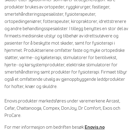
produkter brukes av ortopeder, ryggkirurger, fastleger,
smertehåndteringsspesialister, fysioterapeuter,
ortopediingeniører, fotterapeuter, kiropraktorer, idrettstrenere
og andre behandlingsspesialister. I tillegg benyttes en stor del av
firmaets medisinske utstyr og tilbehør av idrettsutøvere og
pasienter for å beskytte mot skader, samt for fysioterapi i
hjemmet. Produktseriene omfatter faste og myke ortopediske
støtter, varme- og kjøleterapi, stimulatorer for bentilvekst,
hjerte- og karsystemprodukter, elektriske stimulatorer for
smertehåndtering samt produkter for fysioterapi. Firmaet tilbyr
også et omfattende utvalg av gjenoppbyggende leddprodukter
for hofter, knær og skuldre.
Enovis produkter markedsføres under varemerkene Aircast,
Cefar, Chattanooga, Compex, DonJoy, Dr Comfort, Exos och
ProCare.
For mer informasjon om bedriften besøk
Enovis.no