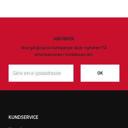
ABONNER
Ikke gå glipp av kampanjer eller nyheter! Få
informationen i innboksen din.
OK
KUNDSERVICE