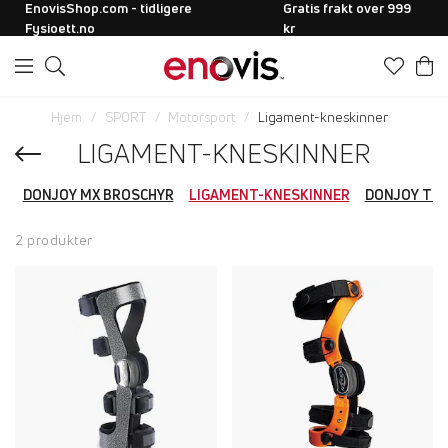
EnovisShop.com - tidligere
Gratis frakt over 999
Fysioett.no
kr
Hjem
SPORT
Motorsport
Ligament-kneskinner
LIGAMENT-KNESKINNER
DONJOY MX BROSCHYR
LIGAMENT-KNESKINNER
DONJOY TIL
2 produkter