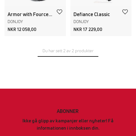
Armor with Fourcepoint
Defiance Classic
DONJOY
DONJOY
NKR 12 058,00
NKR 17 229,00
Du har sett 2 av 2 produkter
ABONNER
Ikke gå glipp av kampanjer eller nyheter! Få
informationen i innboksen din.