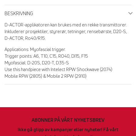
BESKRIVNING
D-ACTOR-applikatoren kan brukes med en rekke transmittorer.
Inkluderer prosjektiler, styrerør, tetninger, rensebørste, D20-S,
D-ACTOR, Ro40/R15.
Applications: Myofascial trigger.
Trigger points: A6, T10, C15, RO40, DI15, F15
Myofascial: D-20S, D20-T, D35-S
Use this handpiece with Intelect RPW Shockwave (2074)
Mobile RPW (2805) & Mobile 2 RPW (2910)
ABONNER PÅ VÅRT NYHETSBREV
Ikke gå glipp av kampanjer eller nyheter! Få vårt