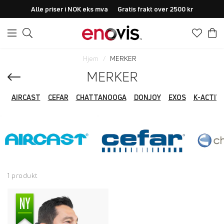
Alle priser i NOK eks mva
Gratis frakt over 2500 kr
Hjem
MERKER
MERKER
AIRCAST
CEFAR
CHATTANOOGA
DONJOY
EXOS
K-ACTIV
1 produkt