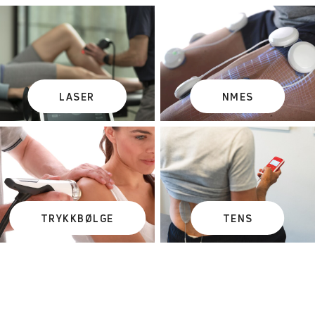
LASER
NMES
TRYKKBØLGE
TENS