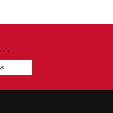
n din.
OK