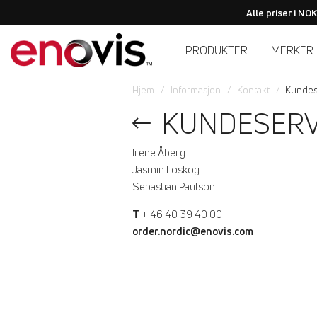
Alle priser i NO
PRODUKTER
MERKER
Hjem
Informasjon
Kontakt
Kundes
KUNDESERV
Irene Åberg
Jasmin Loskog
Sebastian Paulson
T
+ 46 40 39 40 00
order.nordic@enovis.com