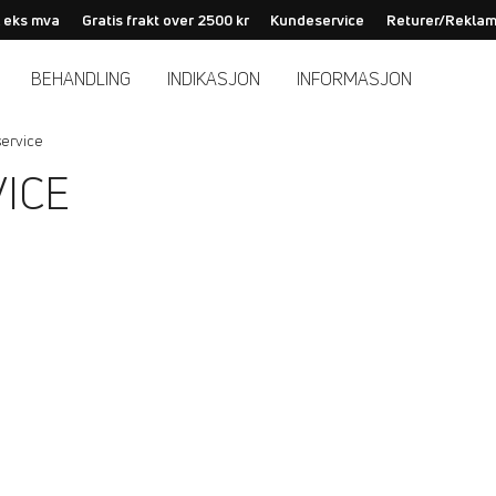
K eks mva
Gratis frakt over 2500 kr
Kundeservice
Returer/Reklam
BEHANDLING
INDIKASJON
INFORMASJON
ervice
ICE