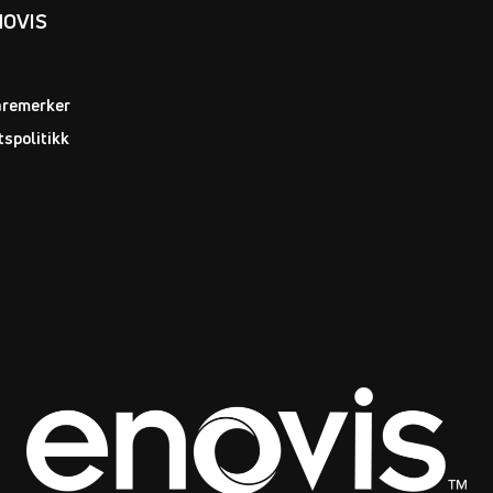
NOVIS
aremerker
tspolitikk