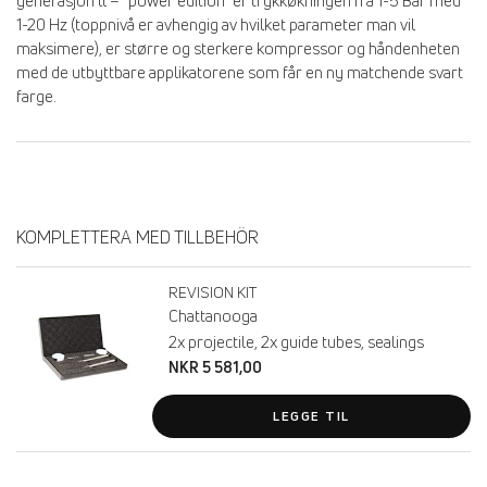
generasjon ll – ”power edition” er trykkøkningen fra 1-5 Bar med
1-20 Hz (toppnivå er avhengig av hvilket parameter man vil
maksimere), er større og sterkere kompressor og håndenheten
med de utbyttbare applikatorene som får en ny matchende svart
farge.
KOMPLETTERA MED TILLBEHÖR
REVISION KIT
Chattanooga
2x projectile, 2x guide tubes, sealings
NKR 5 581,00
LEGGE TIL