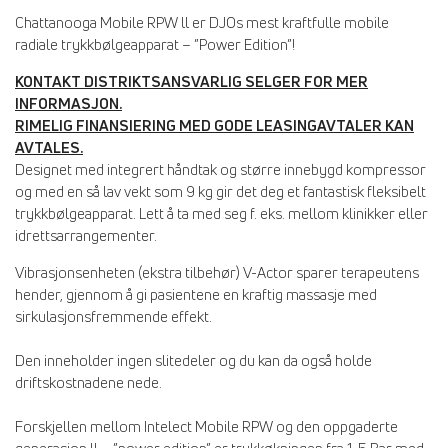
Chattanooga Mobile RPW ll er DJOs mest kraftfulle mobile
radiale trykkbølgeapparat – ”Power Edition”!
KONTAKT DISTRIKTSANSVARLIG SELGER FOR MER
INFORMASJON.
RIMELIG FINANSIERING MED GODE LEASINGAVTALER KAN
AVTALES.
Designet med integrert håndtak og større innebygd kompressor
og med en så lav vekt som 9 kg gir det deg et fantastisk fleksibelt
trykkbølgeapparat. Lett å ta med seg f. eks. mellom klinikker eller
idrettsarrangementer.
Vibrasjonsenheten (ekstra tilbehør) V-Actor sparer terapeutens
hender, gjennom å gi pasientene en kraftig massasje med
sirkulasjonsfremmende effekt.
Den inneholder ingen slitedeler og du kan da også holde
driftskostnadene nede.
Forskjellen mellom Intelect Mobile RPW og den oppgaderte