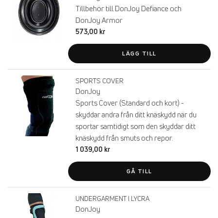
Tillbehör till DonJoy Defiance och
DonJoy Armor
573,00 kr
LÄGG TILL
SPORTS COVER
DonJoy
Sports Cover (Standard och kort) -
skyddar andra från ditt knäskydd när du
sportar samtidigt som den skyddar ditt
knäskydd från smuts och repor.
1 039,00 kr
GÅ TILL
UNDERGARMENT I LYCRA
DonJoy