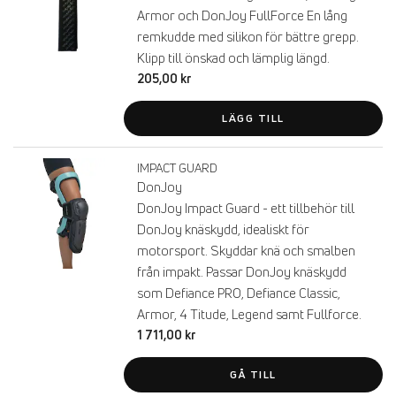
Armor och DonJoy FullForce En lång
remkudde med silikon för bättre grepp.
Klipp till önskad och lämplig längd.
205,00 kr
LÄGG TILL
IMPACT GUARD
DonJoy
DonJoy Impact Guard - ett tillbehör till
DonJoy knäskydd, idealiskt för
motorsport. Skyddar knä och smalben
från impakt. Passar DonJoy knäskydd
som Defiance PRO, Defiance Classic,
Armor, 4 Titude, Legend samt Fullforce.
1 711,00 kr
GÅ TILL