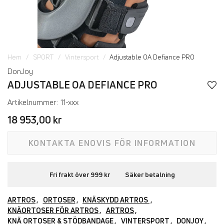
Hem
SPORT
Vintersport
Adjustable OA Defiance PRO
DonJoy
ADJUSTABLE OA DEFIANCE PRO
Artikelnummer:
11-xxx
18 953,00 kr
KONTAKTA ENOVIS FÖR INFORMATION
Fri frakt över 999 kr
Säker betalning
ARTROS
ORTOSER
KNÄSKYDD ARTROS
KNÄORTOSER FÖR ARTROS
ARTROS
KNÄ ORTOSER & STÖDBANDAGE
VINTERSPORT
DONJOY