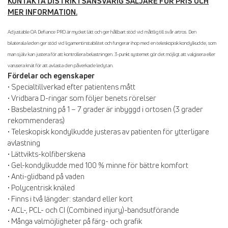
KONTAKTA
DISTRIKTSANSVARIG SÄLJARE FÖR PRIS OCH
MER INFORMATION.
Adjustable OA Defiance PRO är mycket lätt och ger hållbart stöd vid måttlig till svår artros. Den
bilaterala leden ger stöd vid ligamentinstabilitet och fungerar ihop med en teleskopisk kondylkudde, som
man själv kan justera för att kontrollera belastningen. 3-punkt systemet gör det möjligt att valgisera eller
varusera knät för att avlasta den påverkade ledytan.
Fördelar och egenskaper
• Specialtillverkad efter patientens mått
• Vridbara D-ringar som följer benets rörelser
• Basbelastning på 1 – 7 grader är inbyggd i ortosen (3 grader
rekommenderas)
• Teleskopisk kondylkudde justeras av patienten för ytterligare
avlastning
• Lättvikts-kolfiberskena
• Gel-kondylkudde med 100 % minne för bättre komfort
• Anti-glidband på vaden
• Polycentrisk knäled
• Finns i två längder: standard eller kort
• ACL-, PCL- och CI (Combined injury)-bandsutförande
• Många valmöjligheter på färg- och grafik