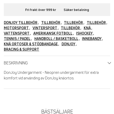
Fri frakt över 999 kr
Säker betalning
DONJOY TILLBEHÖR
TILLBEHÖR
TILLBEHÖR
TILLBEHÖR
MOTORSPORT
VINTERSPORT
TILLBEHÖR
KNÄ
VATTENSPORT
AMERIKANSK FOTBOLL
ISHOCKEY
TENNIS / PADEL
HANDBOLL / BASKETBOLL
INNEBANDY
KNÄ ORTOSER & STÖDBANDAGE
DONJOY
BRACING & SUPPORT
BESKRIVNING
DonJoy Undergarment - Neopren undergarment för extra
komfort vid använding av DonJoy knäortos.
BÄSTSÄLJARE