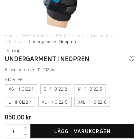
Hem
VARUMÄRKEN
DONJOY
Knä
Ligament
Tillbehör
Undergarment i Neopren
DonJoy
UNDERGARMENT I NEOPREN
Artikelnummer:
11-0122x
STORLEK
XS - 11-0122-1
S - 11-0122-2
M - 11-0122-3
L - 11-0122-4
XL - 11-0122-5
XXL - 11-0122-6
850,00 kr
LÄGG I VARUKORGEN