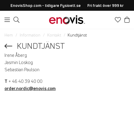
EnovisShop.com - tidigare Fysioett.se
Fri frakt över 999 kr
Hem
Information
Kontakt
Kundtjänst
KUNDTJÄNST
Irene Åberg
Jasmin Loskog
Sebastian Paulson
T
+ 46 40 39 40 00
order.nordic@enovis.com