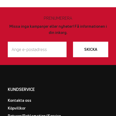
PRENUMERERA
Missa inga kampanjer eller nyheter! Få informationen i
din inkorg.
SKICKA
KUNDSERVICE
Kontakta oss
Köpvillkor
Returer/Reklamation/Service