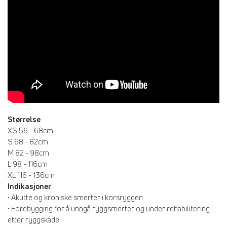
Størrelse
XS 56 - 68cm
S 68 - 82cm
M 82 - 98cm
L 98 - 116cm
XL 116 - 136cm
Indikasjoner
• Akutte og kroniske smerter i korsryggen
• Forebygging for å unngå ryggsmerter og under rehabilitering
etter ryggskade