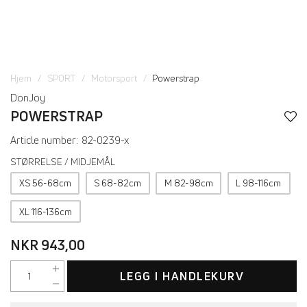
Hjem
SPORT
Motorsport
Powerstrap
DonJoy
POWERSTRAP
Article number:
82-0239-x
STØRRELSE / MIDJEMÅL
XS 56-68cm
S 68-82cm
M 82-98cm
L 98-116cm
XL 116-136cm
NKR 943,00
LEGG I HANDLEKURV