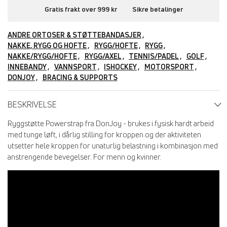
Gratis frakt over 999 kr
Sikre betalinger
ANDRE ORTOSER & STØTTEBANDASJER
NAKKE, RYGG OG HOFTE
RYGG/HOFTE
RYGG
NAKKE/RYGG/HOFTE
RYGG/AXEL
TENNIS/PADEL
GOLF
INNEBANDY
VANNSPORT
ISHOCKEY
MOTORSPORT
DONJOY
BRACING & SUPPORTS
BESKRIVELSE
Ryggstøtte Powerstrap fra DonJoy - brukes i fysisk hardt arbeid
med tunge løft, i dårlig stilling for kroppen og der aktiviteten
utsetter hele kroppen for unaturlig belastning i kombinasjon med
anstrengende bevegelser. For menn og kvinner.