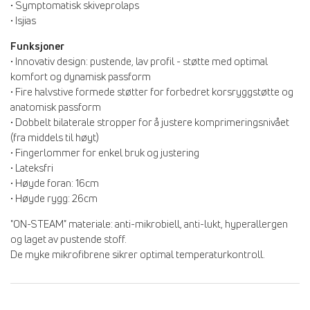
• Symptomatisk skiveprolaps
• Isjias
Funksjoner
• Innovativ design: pustende, lav profil - støtte med optimal
komfort og dynamisk passform
• Fire halvstive formede støtter for forbedret korsryggstøtte og
anatomisk passform
• Dobbelt bilaterale stropper for å justere komprimeringsnivået
(fra middels til høyt)
• Fingerlommer for enkel bruk og justering
• Lateksfri
• Høyde foran: 16cm
• Høyde rygg: 26cm
"ON-STEAM" materiale: anti-mikrobiell, anti-lukt, hyperallergen
og laget av pustende stoff.
De myke mikrofibrene sikrer optimal temperaturkontroll.