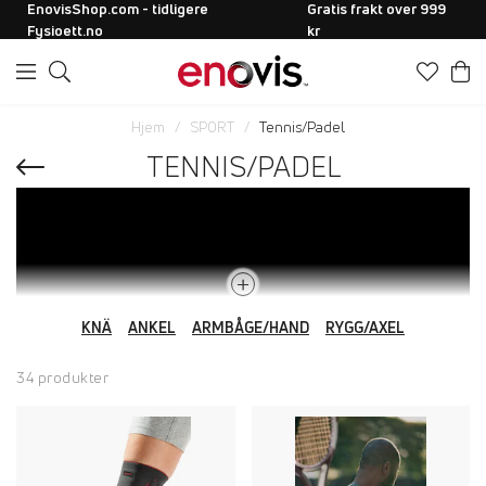
EnovisShop.com - tidligere
Gratis frakt over 999
Fysioett.no
kr
Hjem
SPORT
Tennis/Padel
TENNIS/PADEL
KNÄ
ANKEL
ARMBÅGE/HAND
RYGG/AXEL
34 produkter