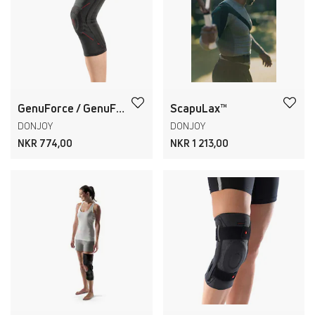
GenuForce / GenuForce Plus
ScapuLax™
DONJOY
DONJOY
NKR 774,00
NKR 1 213,00