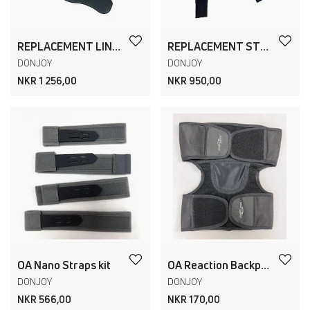
REPLACEMENT LINER/CONDYLE PAD KIT ROAM OA
REPLACEMENT STRAP KIT ROAM OA
DONJOY
DONJOY
NKR 1 256,00
NKR 950,00
OA Nano Straps kit
OA Reaction Backpad Kit
DONJOY
DONJOY
NKR 566,00
NKR 170,00