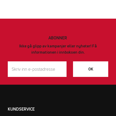
ABONNER
Ikke gå glipp av kampanjer eller nyheter! Få
informationen i innboksen din.
OK
KUNDSERVICE