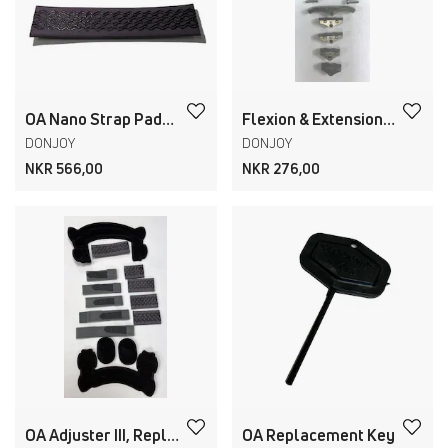
OA Nano Strap Pads Kit
Flexion & Extension stop kit till OA Adjuster/OA Nano
DONJOY
DONJOY
NKR 566,00
NKR 276,00
OA Adjuster III, Replacement Kit
OA Replacement Key