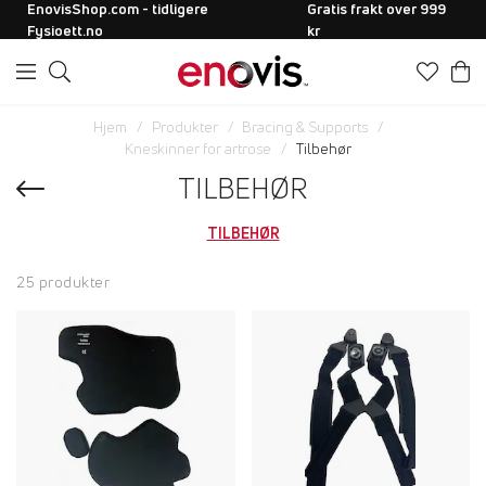
EnovisShop.com - tidligere
Gratis frakt over 999
Fysioett.no
kr
Hjem
Produkter
Bracing & Supports
Kneskinner for artrose
Tilbehør
TILBEHØR
TILBEHØR
25 produkter