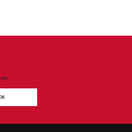
 din.
OK