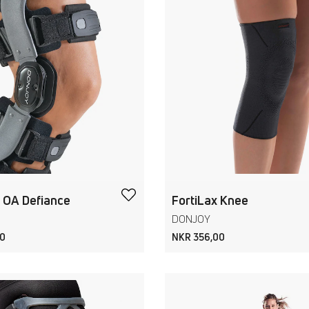
 OA Defiance
FortiLax Knee
DONJOY
00
NKR 356,00