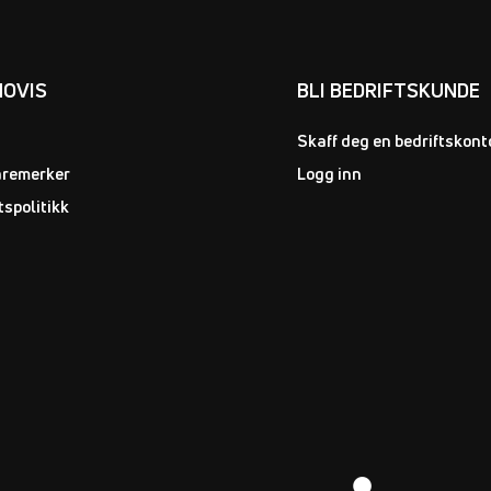
NOVIS
BLI BEDRIFTSKUNDE
Skaff deg en bedriftskont
aremerker
Logg inn
tspolitikk