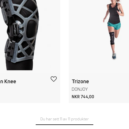
on Knee
Trizone
DONJOY
NKR 744,00
Du har sett 11 av 11 produkter