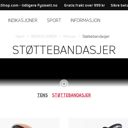
Shop.com - tidligere Fysioett.no
Gratis frakt over 999 kr
Sikre bet
INDIKASJONER
SPORT
INFORMASJON
Hjem
INDIKASJONER
Artrose
Støttebandasjer
STØTTEBANDASJER
TENS
STØTTEBANDASJER