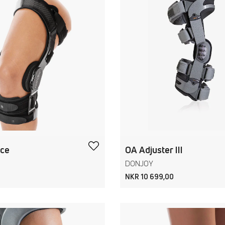
rce
OA Adjuster III
DONJOY
0
NKR 10 699,00