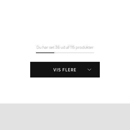
Du har set 36 ud af 115 produkter
VIS FLERE