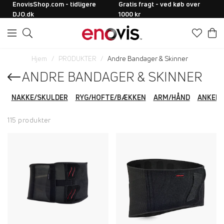
EnovisShop.com - tidligere
Gratis fragt - ved køb over
DJO.dk
1000 kr
Hjem
PRODUKTER
Andre Bandager & Skinner
ANDRE BANDAGER & SKINNER
NAKKE/SKULDER
RYG/HOFTE/BÆKKEN
ARM/HÅND
ANKEL/
115 produkter