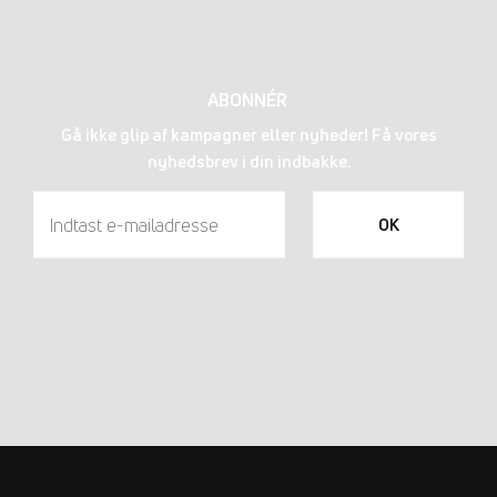
ABONNÉR
Gå ikke glip af kampagner eller nyheder! Få vores
nyhedsbrev i din indbakke.
OK