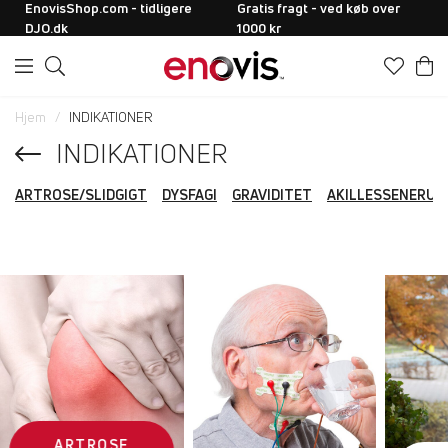
EnovisShop.com - tidligere
Gratis fragt - ved køb over
DJO.dk
1000 kr
Hjem
INDIKATIONER
INDIKATIONER
ARTROSE/SLIDGIGT
DYSFAGI
GRAVIDITET
AKILLESSENERU
ARTROSE