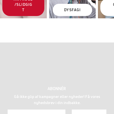
/SLIDGIG
T
DYSFAGI
ABONNÉR
Gå ikke glip af kampagner eller nyheder! Få vores
nyhedsbrev i din indbakke.