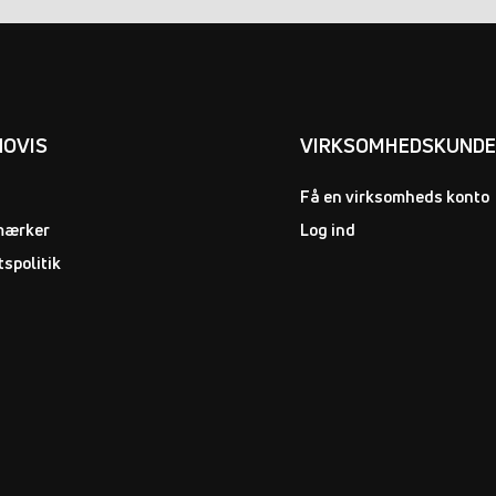
NOVIS
VIRKSOMHEDSKUND
Få en virksomheds konto
mærker
Log ind
tspolitik