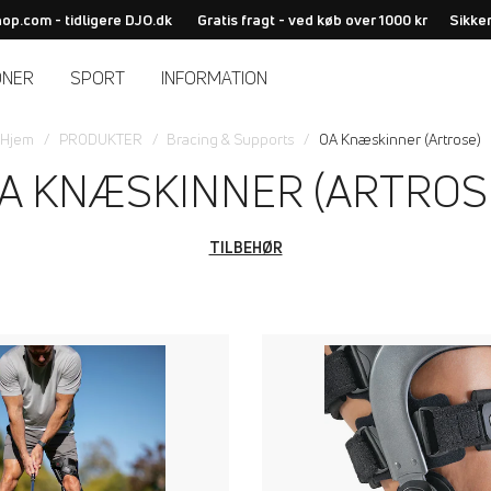
op.com - tidligere DJO.dk
Gratis fragt - ved køb over 1000 kr
Sikker
ONER
SPORT
INFORMATION
Hjem
PRODUKTER
Bracing & Supports
OA Knæskinner (Artrose)
A KNÆSKINNER (ARTROS
TILBEHØR