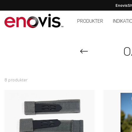
EnovisSh
PRODUKTER
INDIKATI
O
8 produkter