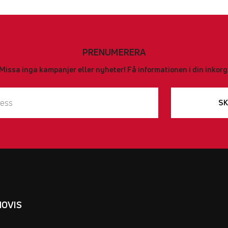
PRENUMERERA
Missa inga kampanjer eller nyheter! Få informationen i din inkorg
SK
NOVIS