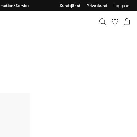
amation/Service
Kundtjänst
Privatkund
Logga in