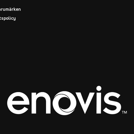
arumärken
tspolicy