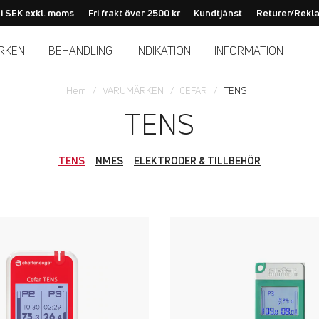
 i SEK exkl. moms
Fri frakt över 2500 kr
Kundtjänst
Returer/Rekl
RKEN
BEHANDLING
INDIKATION
INFORMATION
Hem
VARUMÄRKEN
CEFAR
TENS
TENS
TENS
NMES
ELEKTRODER & TILLBEHÖR