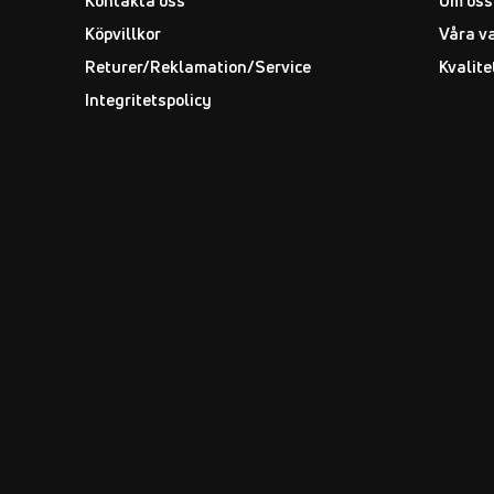
Kontakta oss
Om oss
Köpvillkor
Våra v
Returer/Reklamation/Service
Kvalite
Integritetspolicy