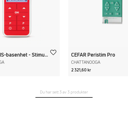
CEFAR TENS-basenhet - Stimulator för smärtlindring
CEFAR Peristim Pro
GA
CHATTANOOGA
2 321,60 kr
Du har sett 3 av 3 produkter