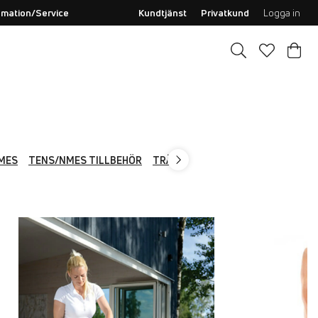
amation/Service
Kundtjänst
Privatkund
Logga in
NMES
TENS/NMES TILLBEHÖR
TRÄNING & POSITIONERING
VETE