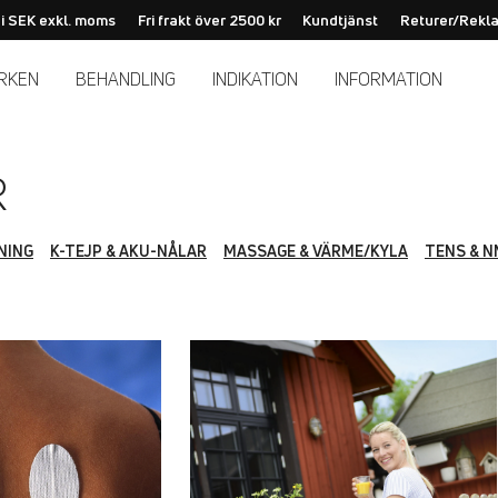
 i SEK exkl. moms
Fri frakt över 2500 kr
Kundtjänst
Returer/Rekl
RKEN
BEHANDLING
INDIKATION
INFORMATION
R
NING
K-TEJP & AKU-NÅLAR
MASSAGE & VÄRME/KYLA
TENS & 