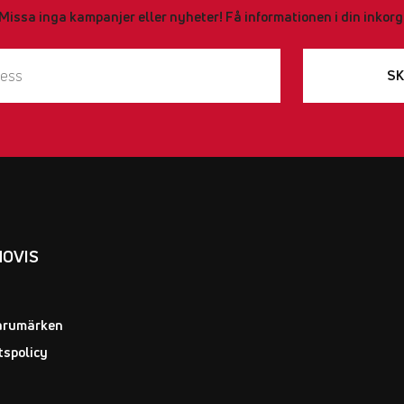
Missa inga kampanjer eller nyheter! Få informationen i din inkorg
SK
NOVIS
arumärken
tspolicy