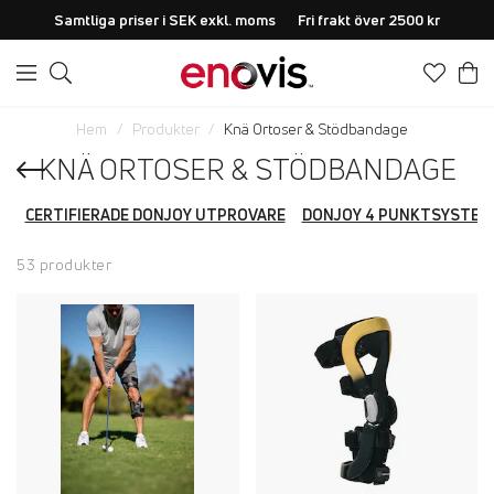
Samtliga priser i SEK exkl. moms
Fri frakt över 2500 kr
Hem
Produkter
Knä Ortoser & Stödbandage
KNÄ ORTOSER & STÖDBANDAGE
CERTIFIERADE DONJOY UTPROVARE
DONJOY 4 PUNKTSYSTEM
53 produkter