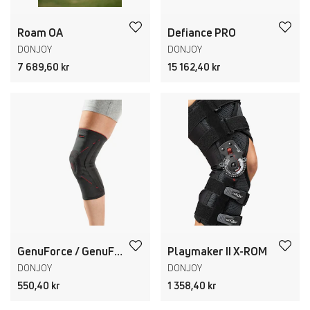
Roam OA
Defiance PRO
DONJOY
DONJOY
7 689,60 kr
15 162,40 kr
GenuForce / GenuForce Plus
Playmaker II X-ROM
DONJOY
DONJOY
550,40 kr
1 358,40 kr