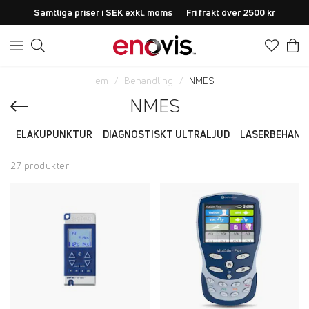
Samtliga priser i SEK exkl. moms
Fri frakt över 2500 kr
Hem
Behandling
NMES
NMES
ELAKUPUNKTUR
DIAGNOSTISKT ULTRALJUD
LASERBEHAND
27 produkter