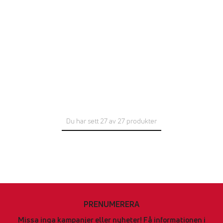
Du har sett 27 av 27 produkter
PRENUMERERA
Missa inga kampanjer eller nyheter! Få informationen i