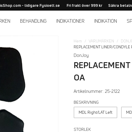
isShop.com - tidigare Fysioett.se
Fri frakt över 999 kr
Säkra betaln
RKEN
BEHANDLING
INDIKATIONER
INDIKATION
S
Hem
VARUMÄRKEN
DONJ
REPLACEMENT LINER/CONDYLE P
DonJoy
REPLACEMENT 
OA
Artikelnummer:
25-2122
BESKRIVNING
MDL Right/LAT Left
MDL
STORLEK