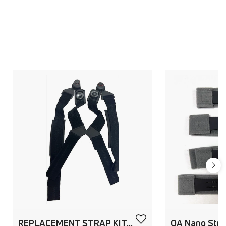
REPLACEMENT STRAP KIT ROAM OA
OA Nano Strap