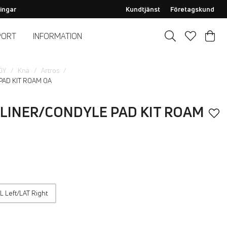
ingar
Kundtjänst
Företagskund
PORT
INFORMATION
OY
Knä
Artros
AD KIT ROAM OA
LINER/CONDYLE PAD KIT ROAM
 Left/LAT Right