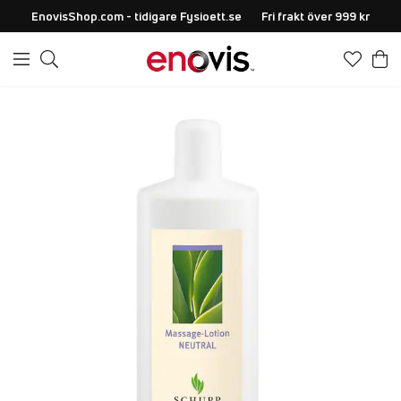
EnovisShop.com - tidigare Fysioett.se
Fri frakt över 999 kr