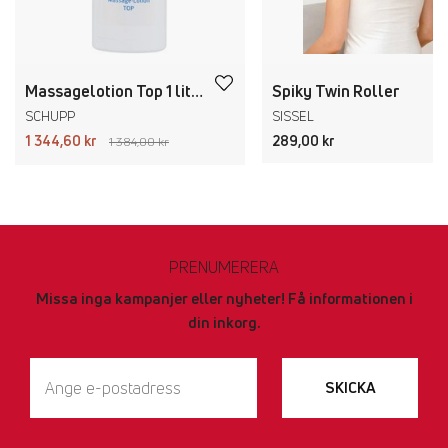
Massagelotion Top 1 liter, 6-pack
Spiky Twin Roller
SCHUPP
SISSEL
1 344,60 kr
289,00 kr
1 384,00 kr
PRENUMERERA
Missa inga kampanjer eller nyheter! Få informationen i
din inkorg.
SKICKA