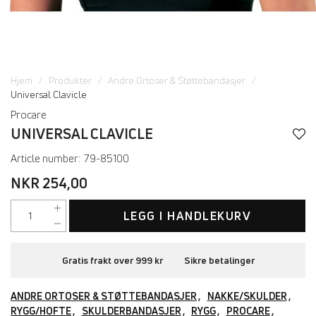
Hjem
Produkter
Andre Ortoser & Støttebandasjer
Universal Clavicle
Procare
UNIVERSAL CLAVICLE
Article number:
79-85100
NKR 254,00
LEGG I HANDLEKURV
Gratis frakt over 999 kr
Sikre betalinger
ANDRE ORTOSER & STØTTEBANDASJER
NAKKE/SKULDER
RYGG/HOFTE
SKULDERBANDASJER
RYGG
PROCARE