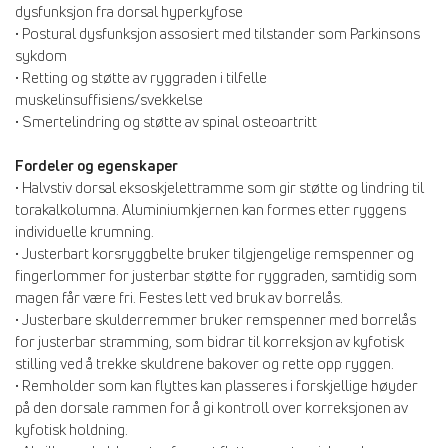
dysfunksjon fra dorsal hyperkyfose
• Postural dysfunksjon assosiert med tilstander som Parkinsons
sykdom
• Retting og støtte av ryggraden i tilfelle
muskelinsuffisiens/svekkelse
• Smertelindring og støtte av spinal osteoartritt
Fordeler og egenskaper
• Halvstiv dorsal eksoskjelettramme som gir støtte og lindring til
torakalkolumna. Aluminiumkjernen kan formes etter ryggens
individuelle krumning.
• Justerbart korsryggbelte bruker tilgjengelige remspenner og
fingerlommer for justerbar støtte for ryggraden, samtidig som
magen får være fri. Festes lett ved bruk av borrelås.
• Justerbare skulderremmer bruker remspenner med borrelås
for justerbar stramming, som bidrar til korreksjon av kyfotisk
stilling ved å trekke skuldrene bakover og rette opp ryggen.
• Remholder som kan flyttes kan plasseres i forskjellige høyder
på den dorsale rammen for å gi kontroll over korreksjonen av
kyfotisk holdning.