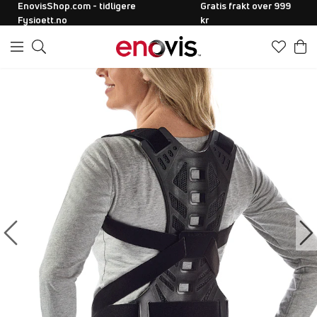
EnovisShop.com - tidligere
Gratis frakt over 999
Fysioett.no
kr