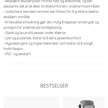
• Aksillære skulderputer formet flatt og anatomisk, og kan
plasseres slik at de øker brukskomforten i underarmsområdet.
• Justerbare sternale remmer kan festes for å gi ekstra støtte i
aksillært område.
• Krokodilleremlukning gjør det mulig å tilpasse remlengde og
posisjon for praktisk persontilpasning.
• Slank og lav profil passer under klærne.
• Lett og pustende, bidrar til å sikre pasientkomfort.
• Hypoallergent og myke materialer som bidrar til å unngå
hudirritasjon.
• PVC- og lateksfri
BESTSELGER