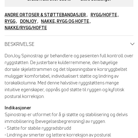
ANDRE ORTOSER & STØTTEBANDASJER
RYGG/HOFTE
RYGG
DONJOY
NAKKE, RYGG OG HOFTE
NAKKE/RYGG/HOFTE
BESKRIVELSE
DonJoy Spinostrap gir behandlere og pasienten full kontroll over
ryggstøtten. De justerbare kulderremmene, den bøyelige
dorsale skjelettrammen og det tilpasningsbare korsryggbeltet
muliggjør komfortabel, individualisert støtte og lindring av
torakalkolumna. Med denne halvstive ryggstøttens mange
intuitive egenskaper, oppnås god støtte til ryggen og kyfotisk
postural korreksjon.
Indikasjoner
Spinostrap er utformet for å gi støtte og stabilisering og delvis
immobilisering (bevegelsesbegrensning) av ryggen.
• Støtte for stabile ryggradsbrudd
• Lindring av smerter og lettere korreksjon av postural