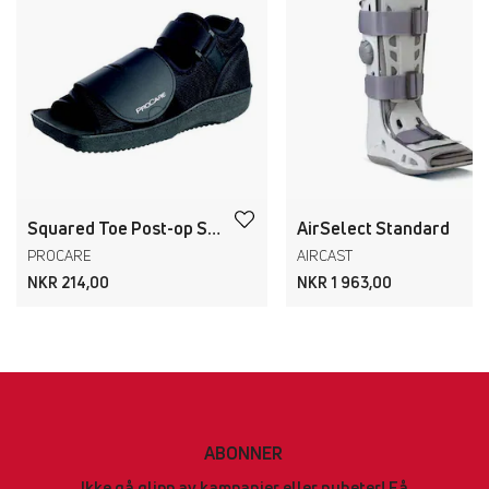
Squared Toe Post-op Shoe
AirSelect Standard
PROCARE
AIRCAST
NKR 214,00
NKR 1 963,00
ABONNER
Ikke gå glipp av kampanjer eller nyheter! Få