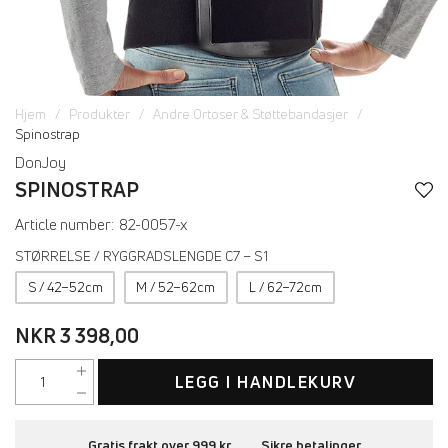
Hjem
Produkter
Andre Ortoser & Støttebandasjer
Spinostrap
DonJoy
SPINOSTRAP
Article number:
82-0057-x
STØRRELSE / RYGGRADSLENGDE C7 – S1
S / 42–52cm
M / 52–62cm
L / 62–72cm
NKR 3 398,00
LEGG I HANDLEKURV
Gratis frakt over 999 kr
Sikre betalinger