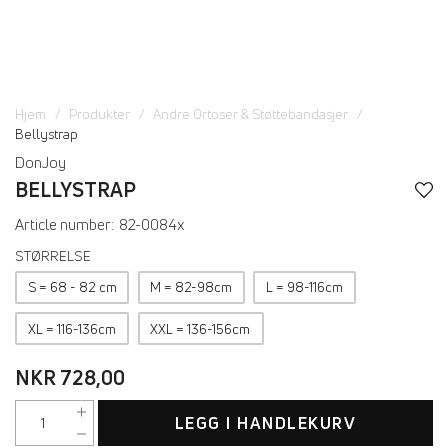
Hjem
Produkter
Andre Ortoser & Støttebandasjer
Bellystrap
DonJoy
BELLYSTRAP
Article number:
82-0084x
STØRRELSE
S = 68 - 82 cm
M = 82-98cm
L = 98-116cm
XL = 116-136cm
XXL = 136-156cm
NKR 728,00
LEGG I HANDLEKURV