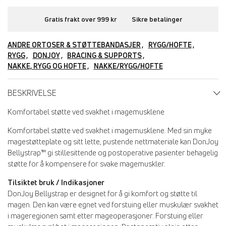
Gratis frakt over 999 kr
Sikre betalinger
ANDRE ORTOSER & STØTTEBANDASJER
RYGG/HOFTE
RYGG
DONJOY
BRACING & SUPPORTS
NAKKE, RYGG OG HOFTE
NAKKE/RYGG/HOFTE
BESKRIVELSE
Komfortabel støtte ved svakhet i magemusklene
Komfortabel støtte ved svakhet i magemusklene. Med sin myke
magestøtteplate og sitt lette, pustende nettmateriale kan DonJoy
Bellystrap™ gi stillesittende og postoperative pasienter behagelig
støtte for å kompensere for svake magemuskler.
Tilsiktet bruk / Indikasjoner
DonJoy Bellystrap er designet for å gi komfort og støtte til
magen. Den kan være egnet ved forstuing eller muskulær svakhet
i mageregionen samt etter mageoperasjoner. Forstuing eller