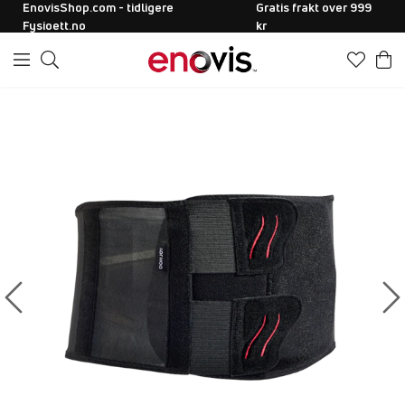
EnovisShop.com - tidligere
Gratis frakt over 999
Fysioett.no
kr