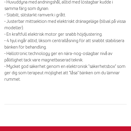
• Huvuddyna med andningshål, alltid med löstagbar kudde i
samma färg som dynan.
• Stabilt, slitstarkt ramverk i grått.
• Justerbar mittsektion med elektriskt dränageläge (tillval på vissa
modeller).
• En kraftfull elektrisk motor ger snabb höjdjustering.
• 4 hjul ingår alltid, liksom centrallåsning för att snabbt stabilisera
bänken för behandling.
• Hallotronic technology ger en nära-nog-oslagbar nivå av
pålitlighet tack vare magnetbaserad teknik.
• Mycket god säkerhet genom en elektronisk "säkerhetsbox" som
ger dig som terapeut möjlighet att "låsa" bänken om du lämnar
rummet.