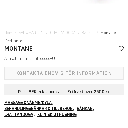
Hem
VARUMÄRKEN
CHATTANOOGA
Bänkar
Montane
Chattanooga
MONTANE
Artikelnummer:
35xxxxxEU
KONTAKTA ENOVIS FÖR INFORMATION
Pris i SEK exkl. moms Fri frakt över 2500 kr
MASSAGE & VÄRME/KYLA
BEHANDLINGSBÄNKAR & TILLBEHÖR
BÄNKAR
CHATTANOOGA
KLINISK UTRUSNING