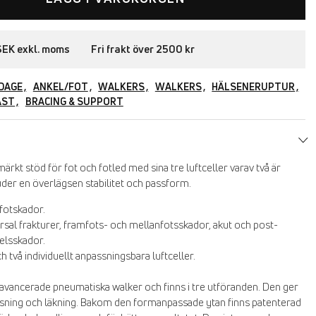
i SEK exkl. moms Fri frakt över 2500 kr
DAGE
ANKEL/FOT
WALKERS
WALKERS
HÄLSENERUPTUR
AST
BRACING & SUPPORT
ärkt stöd för fot och fotled med sina tre luftceller varav två är
juder en överlägsen stabilitet och passform.
 fotskador.
rsal frakturer, framfots- och mellanfotsskador, akut och post-
elsskador.
h två individuellt anpassningsbara luftceller.
avancerade pneumatiska walker och finns i tre utföranden. Den ger
ssning och läkning. Bakom den formanpassade ytan finns patenterad