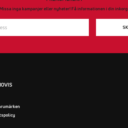
Missa inga kampanjer eller nyheter! Få informationen i din inkorg
SK
NOVIS
arumärken
tspolicy