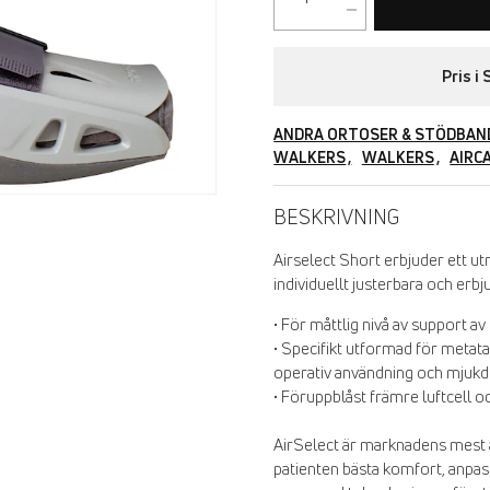
Pris 
ANDRA ORTOSER & STÖDBAN
WALKERS
WALKERS
AIRC
BESKRIVNING
Airselect Short erbjuder ett utm
individuellt justerbara och erb
• För måttlig nivå av support av
• Specifikt utformad för metata
operativ användning och mjukd
• Föruppblåst främre luftcell oc
AirSelect är marknadens mest 
patienten bästa komfort, anpa