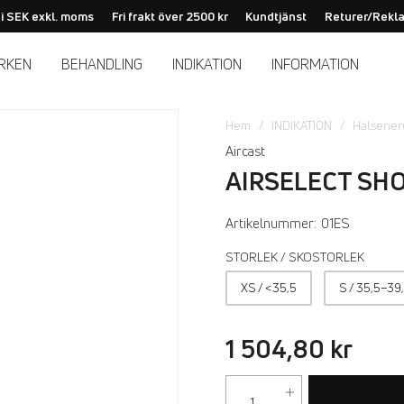
 i SEK exkl. moms
Fri frakt över 2500 kr
Kundtjänst
Returer/Rekl
RKEN
BEHANDLING
INDIKATION
INFORMATION
Hem
INDIKATION
Hälsener
Aircast
AIRSELECT SH
Artikelnummer:
01ES
STORLEK / SKOSTORLEK
XS / <35,5
S / 35,5–39
1 504,80 kr