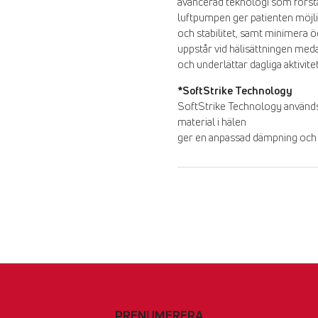
avancerad teknologi som förstä
luftpumpen ger patienten möjlig
och stabilitet, samt minimera 
uppstår vid hälisättningen meda
och underlättar dagliga aktivite
*SoftStrike Technology
SoftStrike Technology används
material i hälen
ger en anpassad dämpning och 
PRENUMERERA