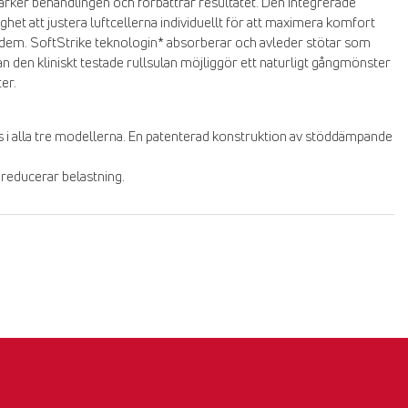
rker behandlingen och förbättrar resultatet. Den integrerade
het att justera luftcellerna individuellt för att maximera komfort
ödem. SoftStrike teknologin* absorberar och avleder stötar som
n den kliniskt testade rullsulan möjliggör ett naturligt gångmönster
ter.
 i alla tre modellerna. En patenterad konstruktion av stöddämpande
reducerar belastning.