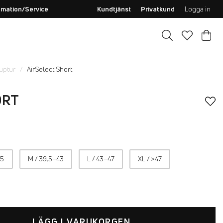
amation/Service
Kundtjänst
Privatkund
Logga in
uptur
AirSelect Short
ORT
,5
M / 39,5–43
L / 43–47
XL / >47
LÄGG I VARUKORGEN