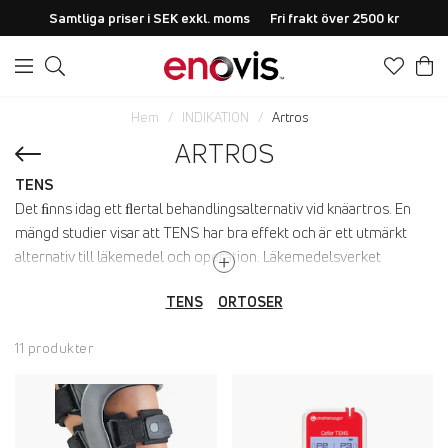
Samtliga priser i SEK exkl. moms
Fri frakt över 2500 kr
Hem
INDIKATION
Artros
ARTROS
TENS
Det ﬁnns idag ett ﬂertal behandlingsalternativ vid knäartros. En
mängd studier visar att TENS har bra effekt och är ett utmärkt
alternativ till läkemedel och operation. Läkemedelsverket
rekommenderar att använda TENS vid knäartros (2004). De
TENS
ORTOSER
effekter som visats är framför allt smärtlindring och minskad
stelhet men även förbättrad knäﬂexion och förlängd gångsträcka.
11 produkter
TENS kombineras med fördel med någon form av träning!
ENOVIS erbjuder ett komplett sortiment inom TENS
smärtlindring. Biverkningsfri smärtlindring med TENS ger dig