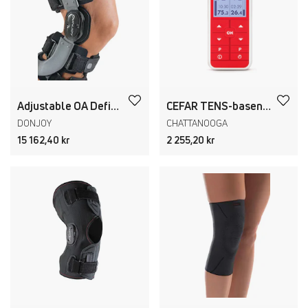
större möjlighet till ett fortsatt aktivt liv.
ORTOS
Artros medför ofta smärta i knäleden. En ortos/knäsupport kan
lindra denna smärta så att du kan fortsätta med din dagliga
aktivitet. Upptäcker man artros i ett tidigt stadium så kan det räcka
med en nättare ortos som stabiliserar knäet och lindrar smärtan
Adjustable OA Defiance PRO
CEFAR TENS-basenhet - Stimulator för smärtlindring
genom att komprimera mjukdelarna och öka proprioceptionen. I
DONJOY
CHATTANOOGA
de mer uttalade fallen så erbjuder vi ortoser med stadiga
15 162,40 kr
2 255,20 kr
sidoskenor som stabiliserar och även korrigerar knäleden vilket
fördelar belastningen på leden och på så vis lindrar smärtan i
knäet.