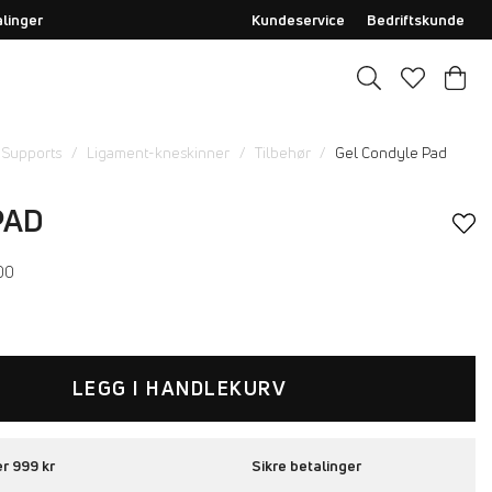
alinger
Kundeservice
Bedriftskunde
 Supports
Ligament-kneskinner
Tilbehør
Gel Condyle Pad
PAD
00
LEGG I HANDLEKURV
er 999 kr
Sikre betalinger