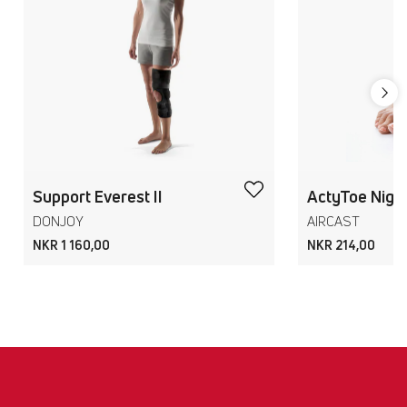
Support Everest II
ActyToe Nigh
DONJOY
AIRCAST
NKR 1 160,00
NKR 214,00