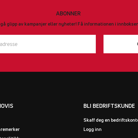
ABONNER
 gå glipp av kampanjer eller nyheter! Få informationen i innboksen
NOVIS
BLI BEDRIFTSKUNDE
Skaff deg en bedriftskont
aremerker
Logg inn