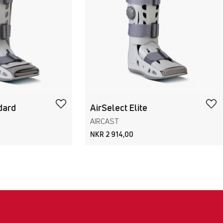
dard
AirSelect Elite
AIRCAST
NKR 2 914,00