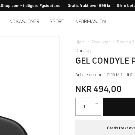
Shop.com - tidligere Fysioett.no
Gratis frakt over 999 kr
Sikre bet
INDIKASJONER
SPORT
INFORMASJON
Hjem
Produkter
Bracing &
DonJoy
GEL CONDYLE 
Article number:
11-1107-0-000
NKR 494,00
Gratis frakt ov