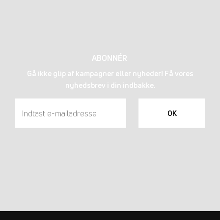
ABONNÉR
Gå ikke glip af kampagner eller nyheder! Få vores
nyhedsbrev i din indbakke.
OK