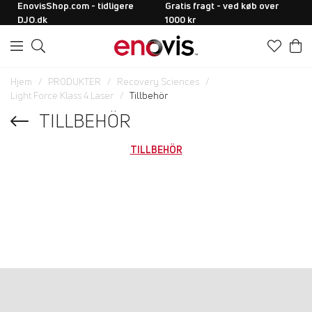
EnovisShop.com - tidligere
Gratis fragt - ved køb over
DJO.dk
1000 kr
Hjem
PRODUKTER
Recovery Sciences
Light Force Klass 4 Laser
Tillbehör
TILLBEHÖR
TILLBEHÖR