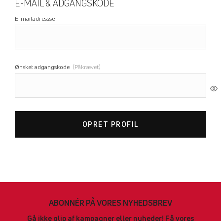
E-MAIL & ADGANGSKODE
E-mailadressse
Ønsket adgangskode
(Påkrævet)
OPRET PROFIL
ABONNÉR PÅ VORES NYHEDSBREV
Gå ikke glip af kampagner eller nyheder! Få vores